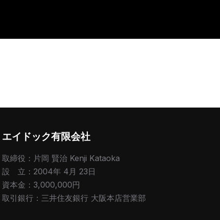
エイドック有限会社
取締役：片岡 賢治 Kenji Kataoka
設 立：2004年 4月 23日
資本金：3,000,000円
取引銀行：三井住友銀行 大阪本店営業部