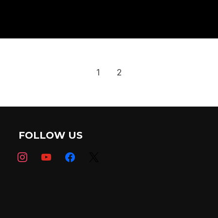
1
2
FOLLOW US
instagram
youtube
facebook
x